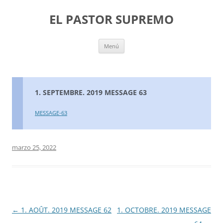
Saltar
al
EL PASTOR SUPREMO
contenido
Menú
1. SEPTEMBRE. 2019 MESSAGE 63
MESSAGE-63
marzo 25, 2022
Navegación
←
1. AOÛT. 2019 MESSAGE 62
1. OCTOBRE. 2019 MESSAGE