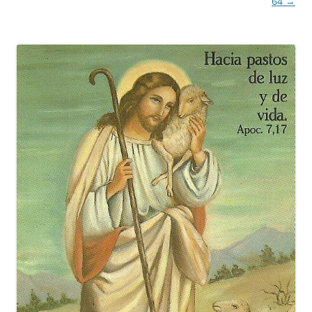
de
64
→
entradas