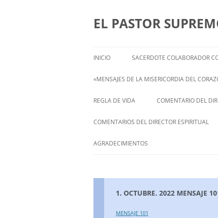
Saltar
al
contenido
EL PASTOR SUPRE
INICIO
SACERDOTE COLABORADOR CO
«MENSAJES DE LA MISERICORDIA DEL CORAZÓ
ENGLISH
REGLA DE VIDA
COMENTARIO DEL DIRE
FRANÇAIS
COMENTARIOS DEL DIRECTOR ESPIRITUAL
ITALIANI
STATEMENT FROM THE SPIRITUAL
AGRADECIMIENTOS
DIRECTOR OF ISABEL
DEUTSCH
1. OCTUBRE. 2022 MENSAJE 10
MENSAJE 101