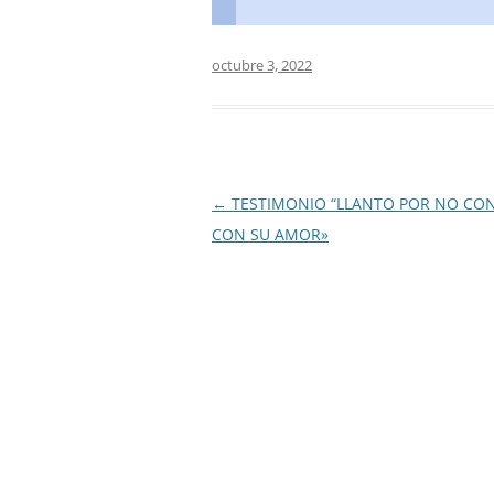
octubre 3, 2022
Navegación
←
TESTIMONIO “LLANTO POR NO CO
de
CON SU AMOR»
entradas