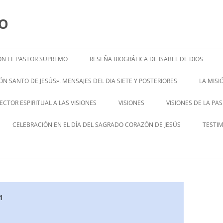
MO
N EL PASTOR SUPREMO
RESEÑA BIOGRÁFICA DE ISABEL DE DIOS
ISABEL’S BIOGRAPHY
N SANTO DE JESÚS». MENSAJES DEL DIA SIETE Y POSTERIORES
LA MIS
– ENGL
CTOR ESPIRITUAL A LAS VISIONES
VISIONES
VISIONES DE LA PA
ENGLISH V
CELEBRACIÓN EN EL DÍA DEL SAGRADO CORAZÓN DE JESÚS
TESTI
1