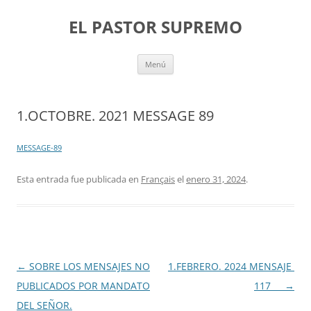
Saltar
al
EL PASTOR SUPREMO
contenido
Menú
1.OCTOBRE. 2021 MESSAGE 89
MESSAGE-89
Esta entrada fue publicada en
Français
el
enero 31, 2024
.
Navegación
←
SOBRE LOS MENSAJES NO
1.FEBRERO. 2024 MENSAJE
de
PUBLICADOS POR MANDATO
117
→
entradas
DEL SEÑOR.