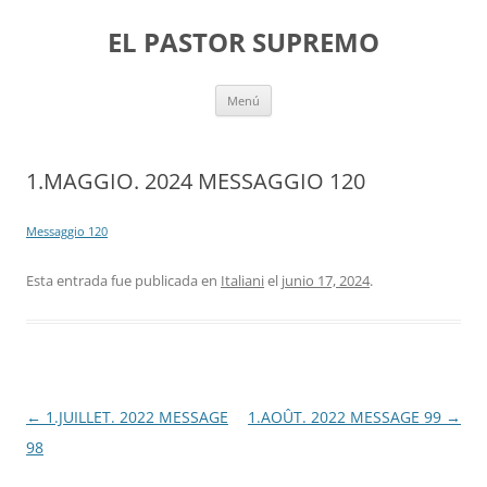
Saltar
al
EL PASTOR SUPREMO
contenido
Menú
1.MAGGIO. 2024 MESSAGGIO 120
Messaggio 120
Esta entrada fue publicada en
Italiani
el
junio 17, 2024
.
Navegación
←
1.JUILLET. 2022 MESSAGE
1.AOÛT. 2022 MESSAGE 99
→
de
98
entradas