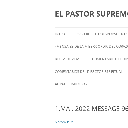
Saltar
al
contenido
EL PASTOR SUPRE
INICIO
SACERDOTE COLABORADOR CO
«MENSAJES DE LA MISERICORDIA DEL CORAZÓ
ENGLISH
REGLA DE VIDA
COMENTARIO DEL DIRE
FRANÇAIS
COMENTARIOS DEL DIRECTOR ESPIRITUAL
ITALIANI
STATEMENT FROM THE SPIRITUAL
AGRADECIMIENTOS
DIRECTOR OF ISABEL
DEUTSCH
1.MAI. 2022 MESSAGE 9
MESSAGE 96