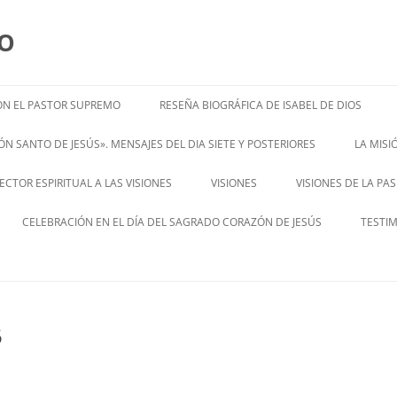
MO
N EL PASTOR SUPREMO
RESEÑA BIOGRÁFICA DE ISABEL DE DIOS
ISABEL’S BIOGRAPHY
N SANTO DE JESÚS». MENSAJES DEL DIA SIETE Y POSTERIORES
LA MIS
– ENGL
CTOR ESPIRITUAL A LAS VISIONES
VISIONES
VISIONES DE LA PA
ENGLISH V
CELEBRACIÓN EN EL DÍA DEL SAGRADO CORAZÓN DE JESÚS
TESTI
6