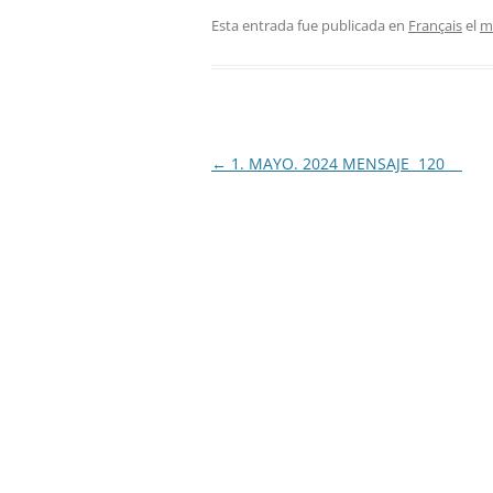
Esta entrada fue publicada en
Français
el
m
Navegación
←
1. MAYO. 2024 MENSAJE 120
de
entradas