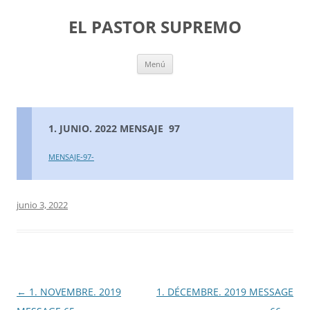
Saltar
al
EL PASTOR SUPREMO
contenido
Menú
1. JUNIO. 2022 MENSAJE 97
MENSAJE-97-
junio 3, 2022
Navegación
←
1. NOVEMBRE. 2019
1. DÉCEMBRE. 2019 MESSAGE