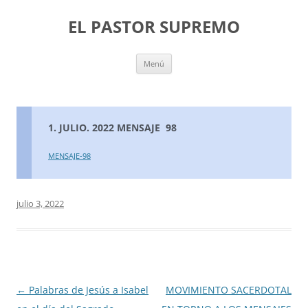
Saltar
al
EL PASTOR SUPREMO
contenido
Menú
1. JULIO. 2022 MENSAJE 98
MENSAJE-98
julio 3, 2022
Navegación
←
Palabras de Jesús a Isabel
MOVIMIENTO SACERDOTAL