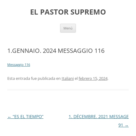
Saltar
al
EL PASTOR SUPREMO
contenido
Menú
1.GENNAIO. 2024 MESSAGGIO 116
Messaggio 116
Esta entrada fue publicada en
Italiani
el
febrero 15, 2024
.
Navegación
←
“ES EL TIEMPO”
1. DÉCEMBRE. 2021 MESSAGE
de
91
→
entradas