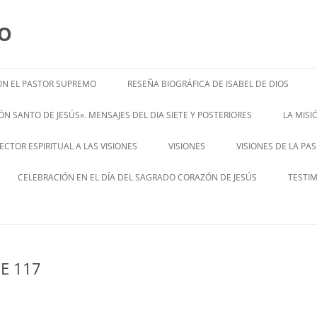
MO
N EL PASTOR SUPREMO
RESEÑA BIOGRÁFICA DE ISABEL DE DIOS
ISABEL’S BIOGRAPHY
N SANTO DE JESÚS». MENSAJES DEL DIA SIETE Y POSTERIORES
LA MIS
– ENGL
CTOR ESPIRITUAL A LAS VISIONES
VISIONES
VISIONES DE LA PA
ENGLISH V
CELEBRACIÓN EN EL DÍA DEL SAGRADO CORAZÓN DE JESÚS
TESTI
E 117