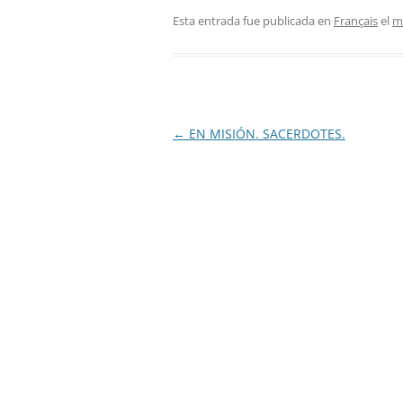
Esta entrada fue publicada en
Français
el
m
Navegación
←
EN MISIÓN. SACERDOTES.
de
entradas