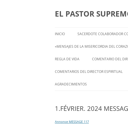
Saltar
al
contenido
EL PASTOR SUPRE
INICIO
SACERDOTE COLABORADOR CO
«MENSAJES DE LA MISERICORDIA DEL CORAZÓ
ENGLISH
REGLA DE VIDA
COMENTARIO DEL DIRE
FRANÇAIS
COMENTARIOS DEL DIRECTOR ESPIRITUAL
ITALIANI
STATEMENT FROM THE SPIRITUAL
AGRADECIMIENTOS
DIRECTOR OF ISABEL
DEUTSCH
1.FÉVRIER. 2024 MESSAG
Annonce MESSAGE 117