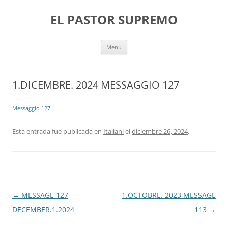
Saltar
al
EL PASTOR SUPREMO
contenido
Menú
1.DICEMBRE. 2024 MESSAGGIO 127
Messaggio 127
Esta entrada fue publicada en
Italiani
el
diciembre 26, 2024
.
Navegación
←
MESSAGE 127
1.OCTOBRE. 2023 MESSAGE
de
DECEMBER.1.2024
113
→
entradas