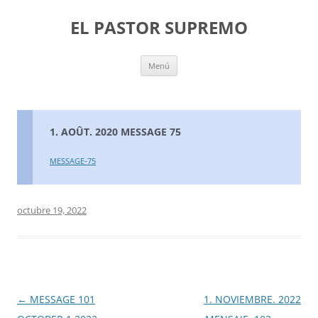
Saltar
al
EL PASTOR SUPREMO
contenido
Menú
1. AOÛT. 2020 MESSAGE 75
MESSAGE-75
octubre 19, 2022
Navegación
←
MESSAGE 101
1. NOVIEMBRE. 2022