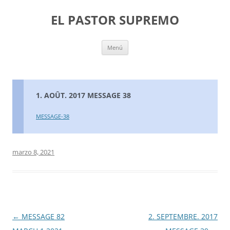
Saltar
al
EL PASTOR SUPREMO
contenido
Menú
1. AOÛT. 2017 MESSAGE 38
MESSAGE-38
marzo 8, 2021
Navegación
←
MESSAGE 82
2. SEPTEMBRE. 2017